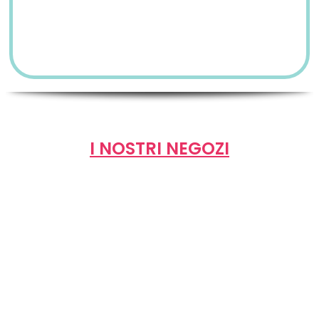
I NOSTRI NEGOZI
I negozi
Epipe
ti offrono la più vasta gamma di
sigarette elettroniche
e liquidi da inalazione notificati e certificati dal
Ministero della Salute
.
I nostri centri sono specializzati in
consulenza anti-
fumo
e personale
qualificato ti supporterà nella scelta della
soluzione
adatta a te
.
Ti assicuriamo
assistenza personalizzata
e