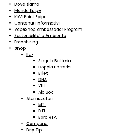
Dove siamo
Mondo Epipe
KIWI Point Epipe
Contenuti Informativi
VapeShop Ambassador Program
Sostenibilita’ e Ambiente
Franchising
Shop
Box
Singola Batteria
Doppia Batteria
Billet
DNA
YIHI
Aio Box
Atomizzatori
MTL
DTL
Boro RTA
Campane
Drip Tip