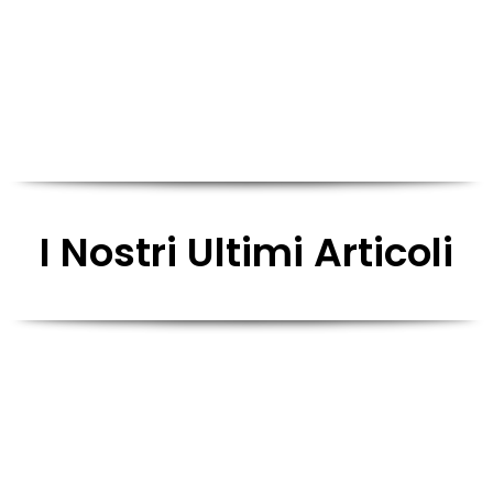
monitoraggio continuo.
Il nostro obbiettivo è migliorare la
qualità della tua
vita
, eliminando
i danni del fumo, garantendoti il piacere,
assicurandoti il risparmio
e preservando la tua salute.
I Nostri Ultimi Articoli