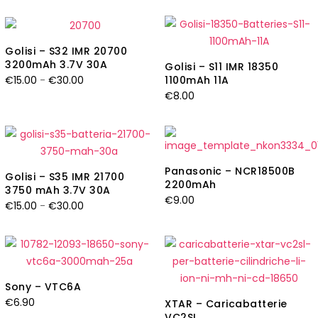
di
di
prezzo:
prezzo:
da
da
Golisi – S32 IMR 20700
€9.00
€12.00
3200mAh 3.7V 30A
Golisi – S11 IMR 18350
a
a
Fascia
€
15.00
-
€
30.00
1100mAh 11A
€18.00
€24.00
€
8.00
di
prezzo:
da
€15.00
a
Panasonic – NCR18500B
Golisi – S35 IMR 21700
€30.00
2200mAh
3750 mAh 3.7V 30A
€
9.00
Fascia
€
15.00
-
€
30.00
di
prezzo:
da
€15.00
Sony – VTC6A
a
€
6.90
XTAR – Caricabatterie
€30.00
VC2SL