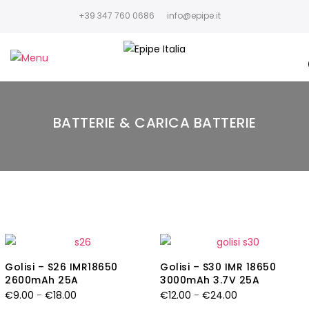
+39 347 760 0686
info@epipe.it
BATTERIE & CARICA BATTERIE
Golisi – S26 IMR18650
Golisi – S30 IMR 18650
2600mAh 25A
3000mAh 3.7V 25A
Fascia
Fascia
€
9.00
-
€
18.00
€
12.00
-
€
24.00