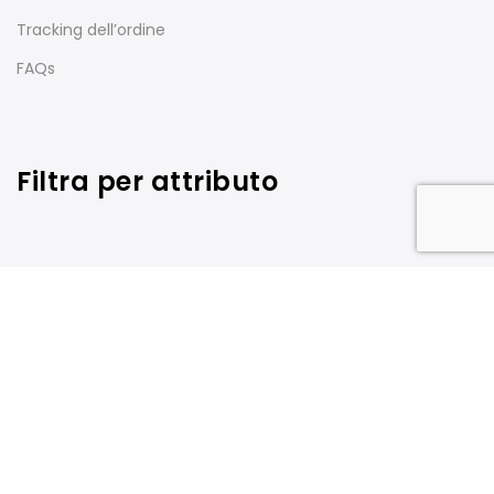
Tracking dell’ordine
FAQs
Filtra per attributo
Carrello
Copyright © 2018 - Epipe - All-in Italia SAS di Schiavon
Matteo Via Guizza Conselvana, 36, 35125, Padova - P.IVA
05008560285 Powered by
Stegik