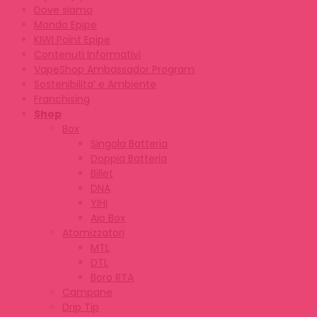
Dove siamo
Mondo Epipe
KIWI Point Epipe
Contenuti Informativi
VapeShop Ambassador Program
Sostenibilita’ e Ambiente
Franchising
Shop
Box
Singola Batteria
Doppia Batteria
Billet
DNA
YIHI
Aio Box
Atomizzatori
MTL
DTL
Boro RTA
Campane
Drip Tip