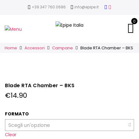
+39 347 760 0686
info@epipe.it
0
Home
Accessori
Campane
Blade RTA Chamber – BKS
Blade RTA Chamber – BKS
€
14.90
FORMATO
Clear