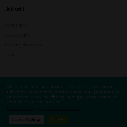
Link utili
Dove siamo
Mio Account
Tracking dell’ordine
FAQs
Filtra per attributo
We use cookies on our website to give you the most
relevant experience by remembering your preferences
and repeat visits. By clicking “Accept”, you consent to
the use of ALL the cookies.
Carrello
Do not sell my personal information
.
Cookie Settings
Accetta