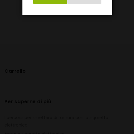
Carrello
Per saperne di più
I percorsi per smettere di fumare con la sigaretta
elettronica