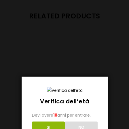
RELATED PRODUCTS
Verifica dell’età
Devi avere
18
anni per entrare.
SI
NO