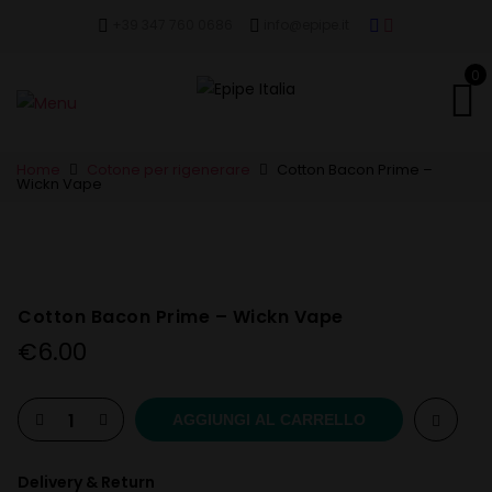
+39 347 760 0686
info@epipe.it
0
Home
Cotone per rigenerare
Cotton Bacon Prime –
Wickn Vape
Cotton Bacon Prime – Wickn Vape
€
6.00
AGGIUNGI AL CARRELLO
Delivery & Return