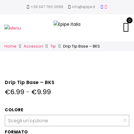
+39 347 760 0686
info@epipe.it
0
Home
Accessori
Tip
Drip Tip Base – BKS
Drip Tip Base – BKS
Fascia
€
6.99
-
€
9.99
di
prezzo:
da
COLORE
€6.99
a
€9.99
FORMATO