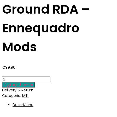
Ground RDA –
Ennequadro
Mods
€
99.90
Aggiungi al carrello
Delivery & Return
Categoria:
MTL
Descrizione