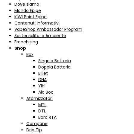
Dove siamo
Mondo Epipe
KIWI Point Epipe
Contenuti Informativi
VapeShop Ambassador Program
Sostenibilita’ e Ambiente
Franchising
Shop
Box
Singola Batteria
Doppia Batteria
Billet
DNA
YIHI
Aio Box
Atomizzatori
MTL
DTL
Boro RTA
Campane
Drip Tip