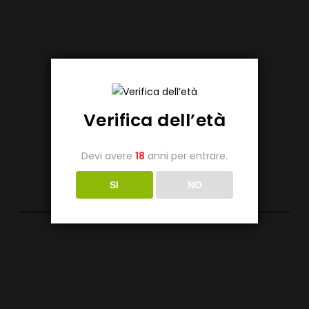
Verifica dell’età
Devi avere
18
anni per entrare.
SI
NO
YOU MAY ALSO LIKE