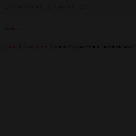
+39 347 760 0686
info@epipe.it
Home
Spare Parts
Muted RTA Spare Parts – Arcana Mods & P