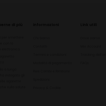
perne di più
Informazioni
Link utili
si per smettere
Chi Siamo
Dove siamo
e con la
Contatti
Mio Account
a elettronica
Termini e condizioni
Tracking dell’o
igaretta
ica
Modalità di pagamento
FAQs
io a lungo
Resi Cambi e Rimborsi
ha indagato gli
Spedizioni
elle sigarette
che sulla salute
Privacy & Cookie