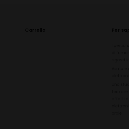
Carrello
Per sa
I percor
di fumar
sigarett
Asma e s
elettron
Uno stud
termine 
effetti d
elettroni
orale