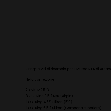
Orings e viti di ricambio per il Muted RTA di Arcan
Nella confezione
2 x Viti M2.5*3
8 x O-Ring 3.5*1 NBR (Airpin)
1 x O-Ring 4.5*1 Silikon (510)
1 x O-Ring 6.5*1 Silikon (Campana superiore)