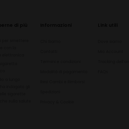
perne di più
Informazioni
Link utili
si per smettere
Chi Siamo
Dove siamo
e con la
Contatti
Mio Account
a elettronica
Termini e condizioni
Tracking dell’o
igaretta
ica
Modalità di pagamento
FAQs
io a lungo
Resi Cambi e Rimborsi
ha indagato gli
Spedizioni
elle sigarette
che sulla salute
Privacy & Cookie