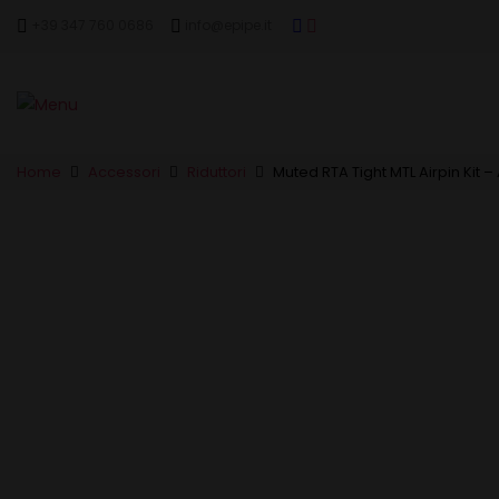
+39 347 760 0686
info@epipe.it
Home
Accessori
Riduttori
Muted RTA Tight MTL Airpin Kit 