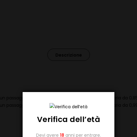
Descrizione
n passaggio d’aria equivalente a un singolo flusso d’aria da 0,
n passaggio d’aria equivalente a un singolo flusso d’aria da 0,
Verifica dell’età
Devi avere
18
anni per entrare.