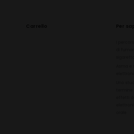
Carrello
Per sa
I percor
di fumar
sigarett
Asma e s
elettron
Uno stud
termine 
effetti d
elettroni
orale