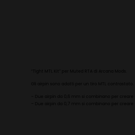
“Tight MTL Kit” per Muted RTA di Arcana Mods.
Gli airpin sono adatti per un tiro MTL contrastato.
– Due airpin da 0,6 mm si combinano per creare u
– Due airpin da 0,7 mm si combinano per creare u