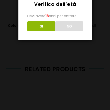
Verifica dell’età
Devi avere
18
anni per entrare.
Black/Blue, Black/Green, Black/Orange,
Colore
Black/Purple, Black/Red, Black/Silver, Full
SI
NO
Black, Grey/Black
RELATED PRODUCTS