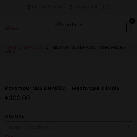
+39 347 760 0686
info@epipe.it
0
Home
DNA Evolv
Paramour SBS DNA80C – Mechvape X
Evolv
Paramour SBS DNA80C – Mechvape X Evolv
€
100.00
COLORE
Clear