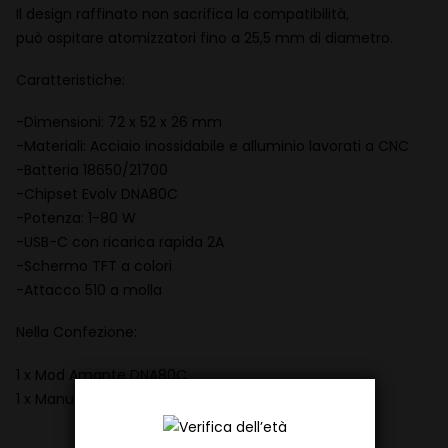
Il design raffinato non sacrifica la compatibilità,
può ospitare atomizzatori fino a 25,5 mm di diametro.
Caratteristiche:
-Dimensioni: 72 x 52 x 26 mm
-Materiali: Acciaio inossidabile e alluminio lavorati a CNC
-Batteria 18650/21700
-Chipset Evolv DNA80C
-Potenza: 1-80 W
-USB-C con ricarica rapida 2A
-Schermo TFT a colori
-Attacco 510 a molla
Nella Confezione:
1 x Mod Amante DNA80C
1 x Manuale di utilizzo