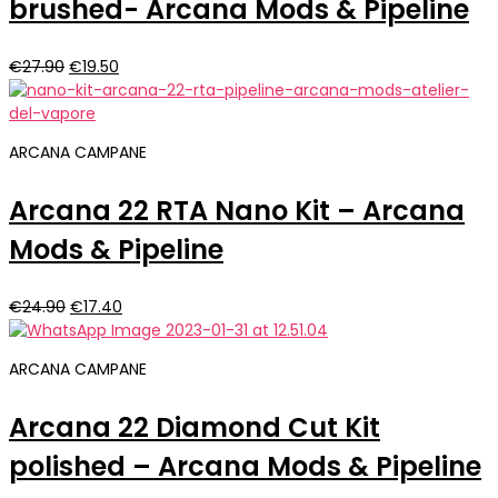
brushed- Arcana Mods & Pipeline
Il
Il
€
27.90
€
19.50
prezzo
prezzo
originale
attuale
era:
è:
ARCANA CAMPANE
€27.90.
€19.50.
Arcana 22 RTA Nano Kit – Arcana
Mods & Pipeline
Il
Il
€
24.90
€
17.40
prezzo
prezzo
originale
attuale
ARCANA CAMPANE
era:
è:
€24.90.
€17.40.
Arcana 22 Diamond Cut Kit
polished – Arcana Mods & Pipeline