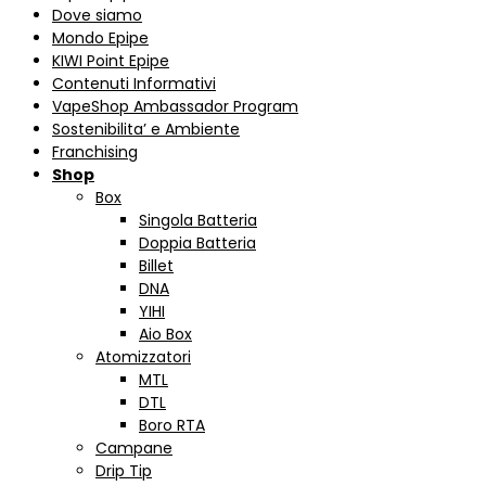
Dove siamo
Mondo Epipe
KIWI Point Epipe
Contenuti Informativi
VapeShop Ambassador Program
Sostenibilita’ e Ambiente
Franchising
Shop
Box
Singola Batteria
Doppia Batteria
Billet
DNA
YIHI
Aio Box
Atomizzatori
MTL
DTL
Boro RTA
Campane
Drip Tip