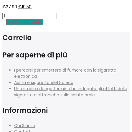
Il
Il
€
27.90
€
19.50
prezzo
prezzo
originale
attuale
Aggiungi al carrello
era:
è:
€27.90.
€19.50.
Carrello
Per saperne di più
I percorsi per smettere di fumare con la sigaretta
elettronica
Asma e sigaretta elettronica
Uno studio a lungo termine ha indagato gli effetti delle
sigarette elettroniche sulla salute orale
Informazioni
Chi Siamo
Contatti