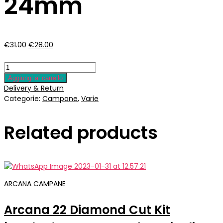
24mm
Il
Il
€
31.00
€
28.00
prezzo
prezzo
originale
attuale
era:
è:
Aggiungi al carrello
€31.00.
€28.00.
Delivery & Return
Categorie:
Campane
,
Varie
Related products
ARCANA CAMPANE
Arcana 22 Diamond Cut Kit