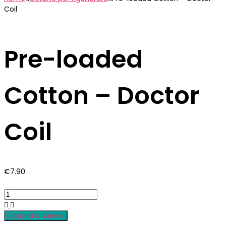
Coil
Pre-loaded
Cotton – Doctor
Coil
€
7.90
Aggiungi al carrello