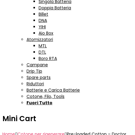
Singola Batteria
Doppia Batteria
Billet
DNA
YIHI
Aio Box
Atomizzatori
MTL
DTL
Boro RTA
Campane
Drip Tip
Spare parts
Riduttori
Batterie e Carica Batterie
Cotone, Filo, Tools
Fuori Tutto
Mini Cart
Home
Cotone per rigenerare
Pre-loaded Cotton – Doctor