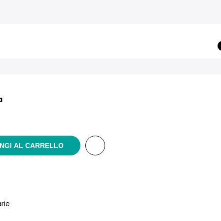
a
ezzo
tuale
NGI AL CARRELLO
0.00.
rie