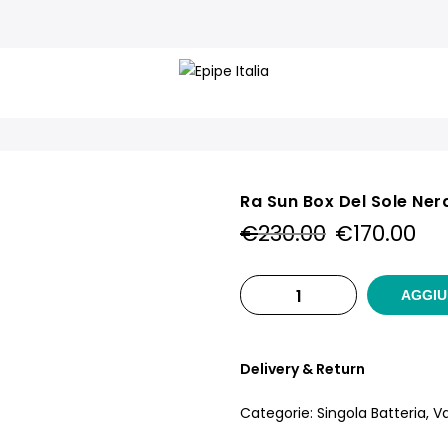
Ra Sun Box Del Sole Ner
Il
Il
€
230.00
€
170.00
prezzo
pr
originale
at
era:
è:
AGGIU
€230.00.
€17
Delivery & Return
Categorie:
Singola Batteria
,
Va