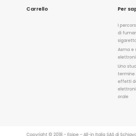
Carrello
Per sa
I percor
di fumar
sigarett
Asma e s
elettron
Uno stud
termine 
effetti d
elettroni
orale
Copyright © 2018 - Epipe - All-in Italia SAS di Schia