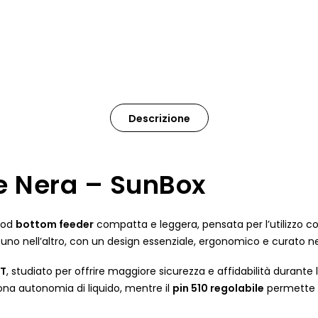
Descrizione
le Nera – SunBox
mod
bottom feeder
compatta e leggera, pensata per l’utilizzo c
uno nell’altro, con un design essenziale, ergonomico e curato nei
ET
, studiato per offrire maggiore sicurezza e affidabilità durante
ona autonomia di liquido, mentre il
pin 510 regolabile
permette d