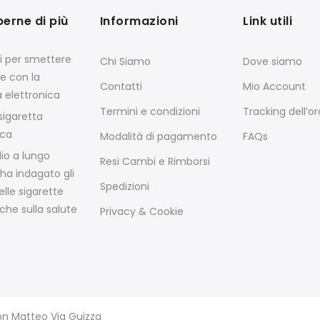
perne di più
Informazioni
Link utili
si per smettere
Chi Siamo
Dove siamo
e con la
Contatti
Mio Account
a elettronica
Termini e condizioni
Tracking dell’o
igaretta
ica
Modalità di pagamento
FAQs
io a lungo
Resi Cambi e Rimborsi
ha indagato gli
Spedizioni
elle sigarette
che sulla salute
Privacy & Cookie
von Matteo Via Guizza