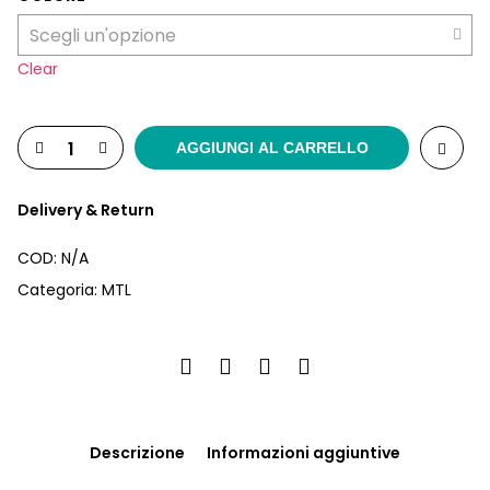
da
€180.00
a
€200.00
Clear
AGGIUNGI AL CARRELLO
Delivery & Return
COD:
N/A
Categoria:
MTL
Descrizione
Informazioni aggiuntive