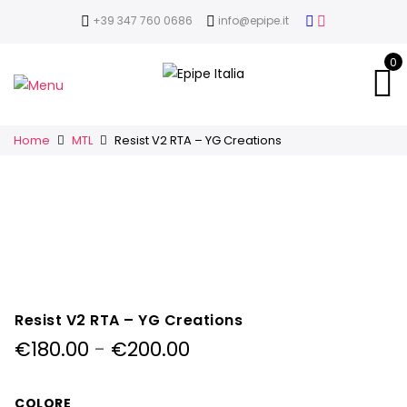
+39 347 760 0686
info@epipe.it
0
Home
MTL
Resist V2 RTA – YG Creations
Resist V2 RTA – YG Creations
Fascia
€
180.00
-
€
200.00
di
prezzo:
COLORE