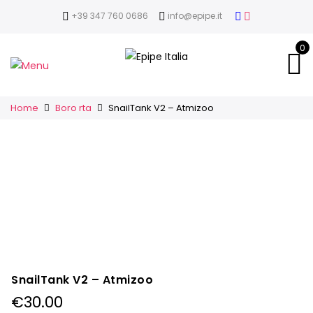
+39 347 760 0686
info@epipe.it
0
Home
Boro rta
SnailTank V2 – Atmizoo
SnailTank V2 – Atmizoo
€
30.00