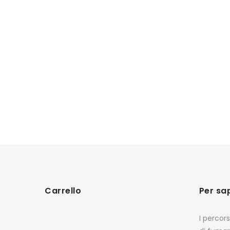
Carrello
Per sa
I percor