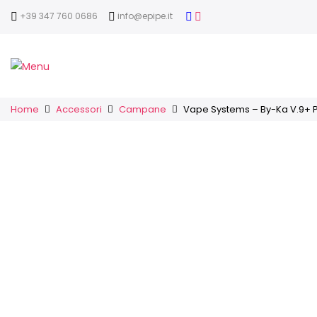
+39 347 760 0686
info@epipe.it
Home
Accessori
Campane
Vape Systems – By-Ka V.9+ 