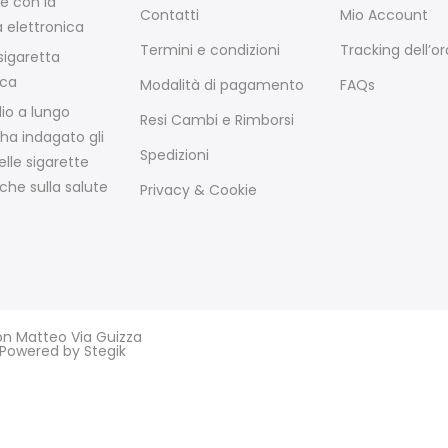
e con la
Contatti
Mio Account
a elettronica
Termini e condizioni
Tracking dell’o
igaretta
ica
Modalità di pagamento
FAQs
io a lungo
Resi Cambi e Rimborsi
ha indagato gli
Spedizioni
elle sigarette
che sulla salute
Privacy & Cookie
von Matteo Via Guizza
5 Powered by
Stegik