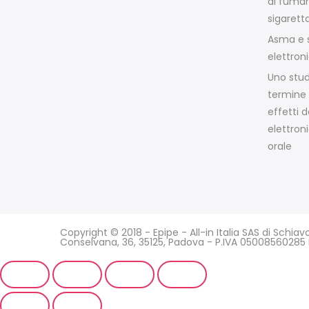
di fumar
sigarett
Asma e s
elettron
Uno stud
termine 
effetti d
elettroni
orale
Copyright © 2018 - Epipe - All-in Italia SAS di Schia
Conselvana, 36, 35125, Padova - P.IVA 0500856028