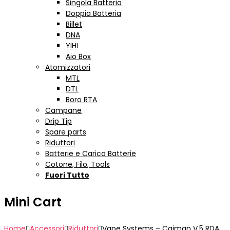
Singola Batteria
Doppia Batteria
Billet
DNA
YIHI
Aio Box
Atomizzatori
MTL
DTL
Boro RTA
Campane
Drip Tip
Spare parts
Riduttori
Batterie e Carica Batterie
Cotone, Filo, Tools
Fuori Tutto
Mini Cart
Home
Accessori
Riduttori
Vape Systems – Caiman V.5 RDA