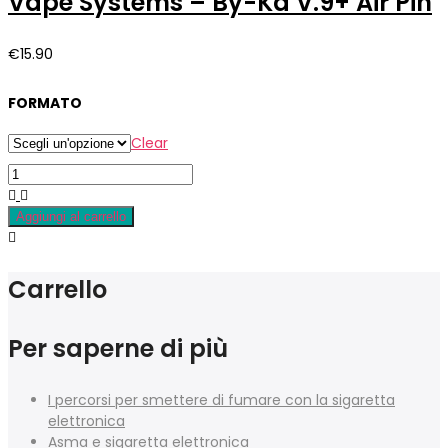
Vape Systems – By-Ka V.9+ Air Pin
€
15.90
FORMATO
Clear
Aggiungi al carrello
Carrello
Per saperne di più
I percorsi per smettere di fumare con la sigaretta
elettronica
Asma e sigaretta elettronica