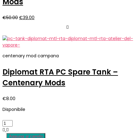
Mods
Il
Il
€
50.00
€
39.00
prezzo
prezzo
originale
attuale
era:
è:
€50.00.
€39.00.
centenary mod campana
Diplomat RTA PC Spare Tank –
Centenary Mods
€
8.00
Disponibile
Aggiungi al carrello