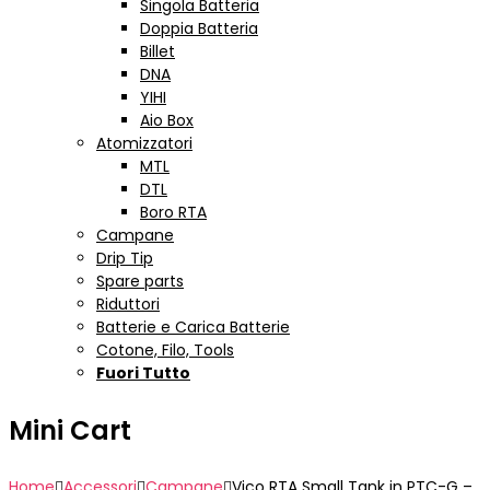
Singola Batteria
Doppia Batteria
Billet
DNA
YIHI
Aio Box
Atomizzatori
MTL
DTL
Boro RTA
Campane
Drip Tip
Spare parts
Riduttori
Batterie e Carica Batterie
Cotone, Filo, Tools
Fuori Tutto
Mini Cart
Home
Accessori
Campane
Vico RTA Small Tank in PTC-G –