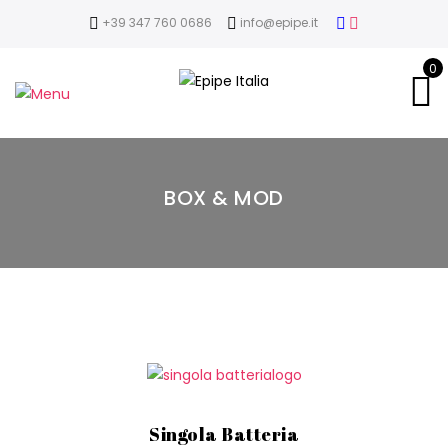
+39 347 760 0686
info@epipe.it
0
BOX & MOD
Singola Batteria