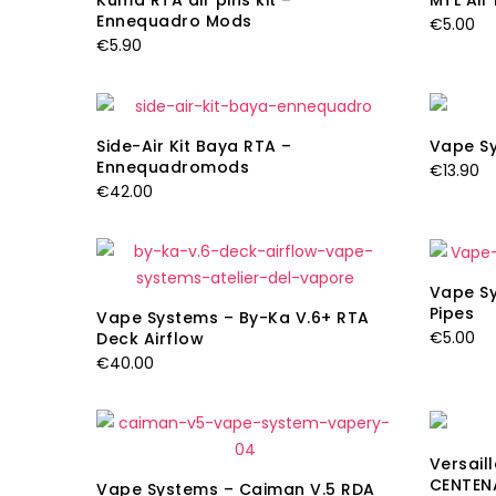
Kuma RTA air pins kit –
MTL Air
Ennequadro Mods
€
5.00
€
5.90
Side-Air Kit Baya RTA –
Vape Sy
Ennequadromods
€
13.90
€
42.00
Vape Sy
Pipes
Vape Systems – By-Ka V.6+ RTA
€
5.00
Deck Airflow
€
40.00
Versaill
CENTEN
Vape Systems – Caiman V.5 RDA