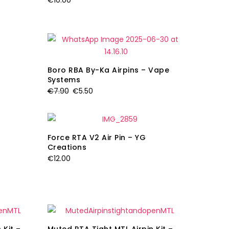
€
10.00
Boro RBA By-Ka Airpins – Vape
Systems
Il
Il
€
7.90
€
5.50
prezzo
prezzo
originale
attuale
era:
è:
Force RTA V2 Air Pin – YG
€7.90.
€5.50.
Creations
€
12.00