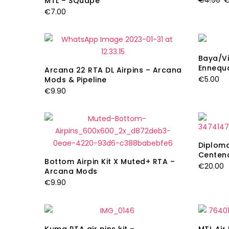
€
4.90
MTL – SQuape
€
7.00
p
or
er
€
Baya/Vi
Ennequ
Arcana 22 RTA DL Airpins – Arcana
€
5.00
Mods & Pipeline
€
9.90
Diploma
Centen
Bottom Airpin Kit X Muted+ RTA –
€
20.00
Arcana Mods
€
9.90