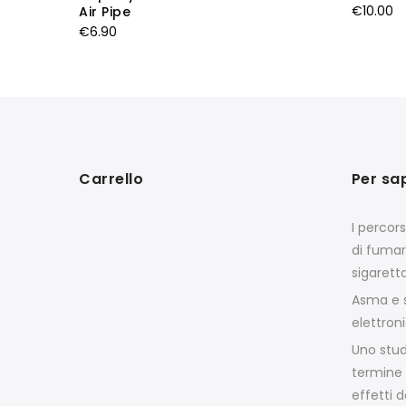
€
10.00
Air Pipe
€
6.90
Carrello
Per sa
I percor
di fumar
sigarett
Asma e s
elettron
Uno stud
termine 
effetti d