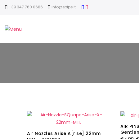
+39 347 760 0686
info@epipe.it
AIR PIN
Gentle
Air Nozzles Arise A[rise] 22mm
Il