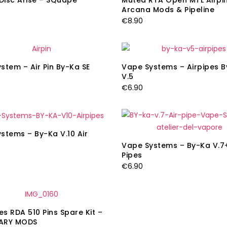
 Disc Arise – SQuape
Muted RTA Open MTL Airpin
Arcana Mods & Pipeline
€
8.90
stem – Air Pin By-Ka SE
Vape Systems – Airpipes 
V.5
€
6.90
stems – By-Ka V.10 Air
Vape Systems – By-Ka V.7+
Pipes
€
6.90
es RDA 510 Pins Spare Kit –
ARY MODS