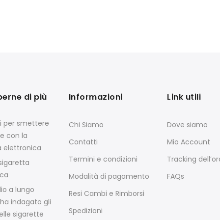
perne di più
Informazioni
Link utili
si per smettere
Chi Siamo
Dove siamo
e con la
Contatti
Mio Account
a elettronica
Termini e condizioni
Tracking dell’o
igaretta
ica
Modalità di pagamento
FAQs
io a lungo
Resi Cambi e Rimborsi
ha indagato gli
Spedizioni
elle sigarette