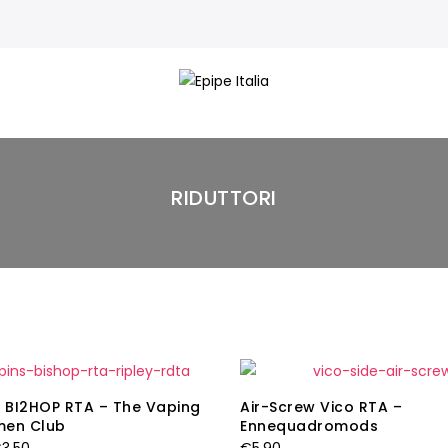
RIDUTTORI
S BI2HOP RTA – The Vaping
Air-Screw Vico RTA –
men Club
Ennequadromods
Il