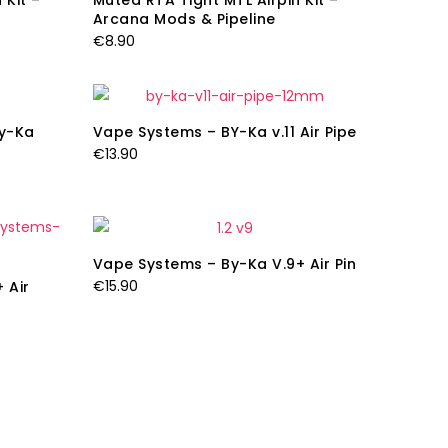
 Kit –
Muted RTA Tight MTL Airpin Kit –
Arcana Mods & Pipeline
€
8.90
By-Ka
Vape Systems – BY-Ka v.11 Air Pipe
€
13.90
Vape Systems – By-Ka V.9+ Air Pin
€
15.90
 Air