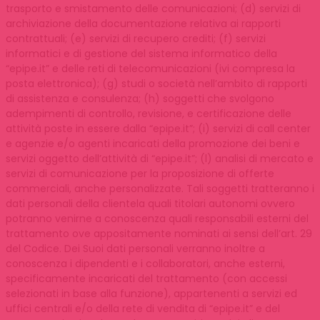
trasporto e smistamento delle comunicazioni; (d) servizi di
archiviazione della documentazione relativa ai rapporti
contrattuali; (e) servizi di recupero crediti; (f) servizi
informatici e di gestione del sistema informatico della
“epipe.it” e delle reti di telecomunicazioni (ivi compresa la
posta elettronica); (g) studi o società nell’ambito di rapporti
di assistenza e consulenza; (h) soggetti che svolgono
adempimenti di controllo, revisione, e certificazione delle
attività poste in essere dalla “epipe.it”; (i) servizi di call center
e agenzie e/o agenti incaricati della promozione dei beni e
servizi oggetto dell’attività di “epipe.it”; (l) analisi di mercato e
servizi di comunicazione per la proposizione di offerte
commerciali, anche personalizzate. Tali soggetti tratteranno i
dati personali della clientela quali titolari autonomi ovvero
potranno venirne a conoscenza quali responsabili esterni del
trattamento ove appositamente nominati ai sensi dell’art. 29
del Codice. Dei Suoi dati personali verranno inoltre a
conoscenza i dipendenti e i collaboratori, anche esterni,
specificamente incaricati del trattamento (con accessi
selezionati in base alla funzione), appartenenti a servizi ed
uffici centrali e/o della rete di vendita di “epipe.it” e del