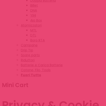
Doppia Batteria
Billet
DNA
YIHI
Aio Box
Atomizzatori
MTL
DTL
Boro RTA
Campane
Drip Tip
Spare parts
Riduttori
Batterie e Carica Batterie
Cotone, Filo, Tools
Fuori Tutto
Mini Cart
Privacy & Cookie