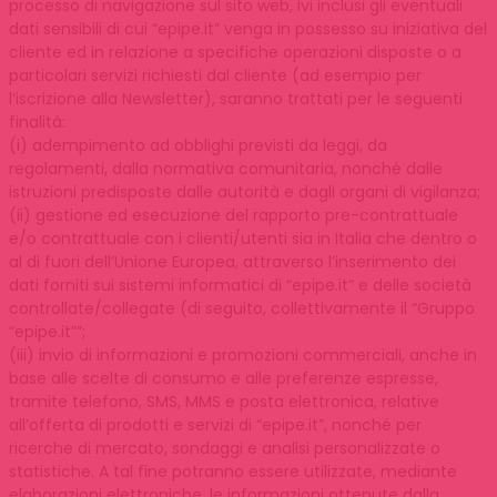
processo di navigazione sul sito web, ivi inclusi gli eventuali
dati sensibili di cui “epipe.it” venga in possesso su iniziativa del
cliente ed in relazione a specifiche operazioni disposte o a
particolari servizi richiesti dal cliente (ad esempio per
l’iscrizione alla Newsletter), saranno trattati per le seguenti
finalità:
(i) adempimento ad obblighi previsti da leggi, da
regolamenti, dalla normativa comunitaria, nonché dalle
istruzioni predisposte dalle autorità e dagli organi di vigilanza;
(ii) gestione ed esecuzione del rapporto pre-contrattuale
e/o contrattuale con i clienti/utenti sia in Italia che dentro o
al di fuori dell’Unione Europea, attraverso l’inserimento dei
dati forniti sui sistemi informatici di “epipe.it” e delle società
controllate/collegate (di seguito, collettivamente il “Gruppo
“epipe.it””;
(iii) invio di informazioni e promozioni commerciali, anche in
base alle scelte di consumo e alle preferenze espresse,
tramite telefono, SMS, MMS e posta elettronica, relative
all’offerta di prodotti e servizi di “epipe.it”, nonché per
ricerche di mercato, sondaggi e analisi personalizzate o
statistiche. A tal fine potranno essere utilizzate, mediante
elaborazioni elettroniche, le informazioni ottenute dalla