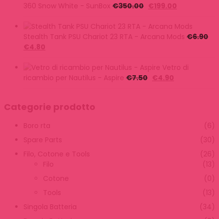
era:
è:
Il
Il
360 Snow White - SunBox
€
350.00
€
199.00
€230.00.
€170.00.
prezzo
prezzo
originale
attuale
era:
è:
Stealth Tank PSU Chariot 23 RTA - Arcana Mods
€
6.90
Il
Il
€350.00.
€199.00.
€
4.80
prezzo
prezzo
originale
attuale
Vetro di
era:
è:
Il
Il
ricambio per Nautilus - Aspire
€
7.50
€
4.90
€6.90.
€4.80.
prezzo
prezzo
originale
attuale
Categorie prodotto
era:
è:
€7.50.
€4.90.
Boro rta
(6)
Spare Parts
(30)
Filo, Cotone e Tools
(26)
Filo
(13)
Cotone
(0)
Tools
(13)
Singola Batteria
(34)