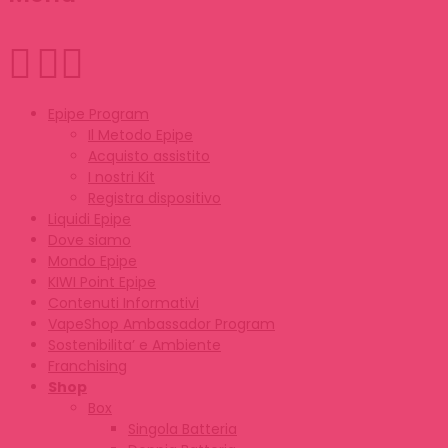
Epipe Program
Il Metodo Epipe
Acquisto assistito
I nostri Kit
Registra dispositivo
Liquidi Epipe
Dove siamo
Mondo Epipe
KIWI Point Epipe
Contenuti Informativi
VapeShop Ambassador Program
Sostenibilita’ e Ambiente
Franchising
Shop
Box
Singola Batteria