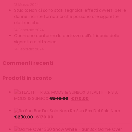
13 Marzo 2024
Studio: Non ci sono stati segnalati effetti avversi per le
donne incinte fumatrici che passano alle sigarette
elettroniche.
14 Febbraio 2024
Cochrane conferma la certezza dell’efficacia della
sigaretta elettronica.
14 Febbraio 2024
Commenti recenti
Prodotti in sconto
STEALTH - R.S.S.
Il
Il
MODS & SUNBOX
€
249.00
€
170.00
prezzo
prezzo
originale
attuale
Ra Sun Box Del Sole Nera
Il
Il
era:
è:
€
230.00
€
170.00
prezzo
prezzo
€249.00.
€170.00.
originale
attuale
Game Over