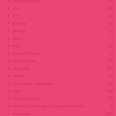
Doppia Batteria
(0)
MTL
(48)
DTL
(1)
Batterie
(9)
Aio Box
(7)
BILLET
(7)
KIWI
(0)
Epipe Gift Card
(1)
Dicodes Dani
(0)
DNA Evolv
(20)
SxMini
(3)
Cotone per rigenerare
(6)
Varie
(39)
Carica batterie
(0)
Servizio di Consegna su Appuntamento
(1)
Accessori
(163)