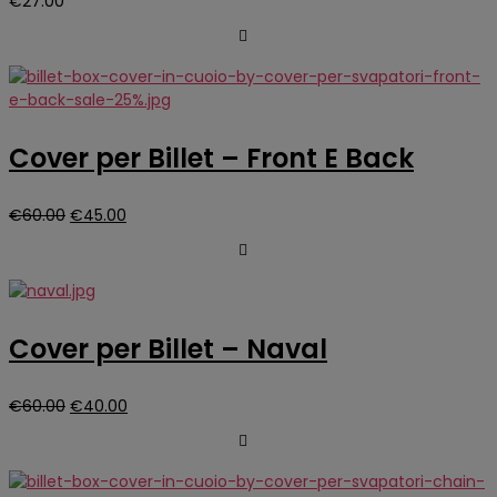
€
27.00
Cover per Billet – Front E Back
Il
Il
€
60.00
€
45.00
prezzo
prezzo
originale
attuale
era:
è:
€60.00.
€45.00.
Cover per Billet – Naval
Il
Il
€
60.00
€
40.00
prezzo
prezzo
originale
attuale
era:
è: