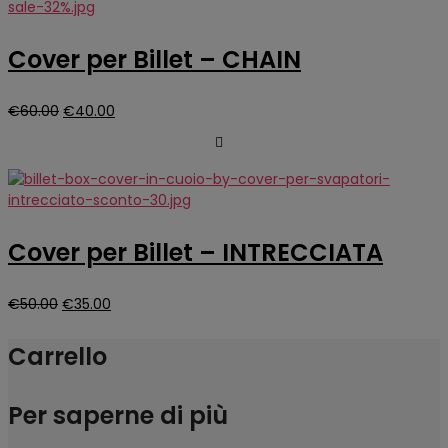
€60.00.
€40.00.
Cover per Billet – CHAIN
Il
Il
€
60.00
€
40.00
prezzo
prezzo
originale
attuale
era:
è:
€60.00.
€40.00.
Cover per Billet – INTRECCIATA
Il
Il
€
50.00
€
35.00
prezzo
prezzo
originale
attuale
Carrello
era:
è:
€50.00.
€35.00.
Per saperne di più