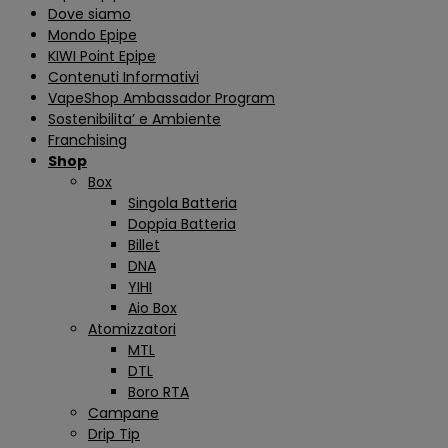
Dove siamo
Mondo Epipe
KIWI Point Epipe
Contenuti Informativi
VapeShop Ambassador Program
Sostenibilita’ e Ambiente
Franchising
Shop
Box
Singola Batteria
Doppia Batteria
Billet
DNA
YIHI
Aio Box
Atomizzatori
MTL
DTL
Boro RTA
Campane
Drip Tip