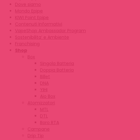
Dove siamo
Mondo Epipe
KIWI Point Epipe
Contenuti Informativi
VapeShop Ambassador Program
Sostenibilita’ e Ambiente
Franchising
Shop
Box
Singola Batteria
Doppia Batteria
Billet
DNA
YIHI
Aio Box
Atomizzatori
MTL
DTL
Boro RTA
Campane
Drip Tip