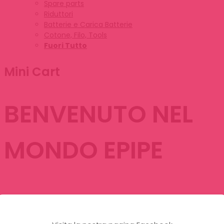
Spare parts
Riduttori
Batterie e Carica Batterie
Cotone, Filo, Tools
Fuori Tutto
Mini Cart
BENVENUTO NEL
MONDO EPIPE