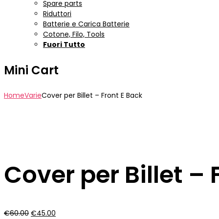
Spare parts
Riduttori
Batterie e Carica Batterie
Cotone, Filo, Tools
Fuori Tutto
Mini Cart
Home
Varie
Cover per Billet – Front E Back
Cover per Billet – 
Il
Il
€
60.00
€
45.00