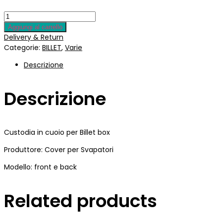
prezzo
prezzo
originale
attuale
era:
è:
Aggiungi al carrello
€60.00.
€45.00.
Delivery & Return
Categorie:
BILLET
,
Varie
Descrizione
Descrizione
Custodia in cuoio per Billet box
Produttore: Cover per Svapatori
Modello: front e back
Related products