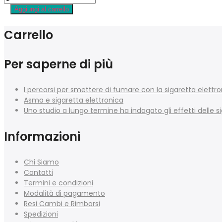
originale
attuale
Aggiungi al carrello
era:
è:
€27.90.
€19.50.
Carrello
Per saperne di più
I percorsi per smettere di fumare con la sigaretta elettr
Asma e sigaretta elettronica
Uno studio a lungo termine ha indagato gli effetti delle si
Informazioni
Chi Siamo
Contatti
Termini e condizioni
Modalità di pagamento
Resi Cambi e Rimborsi
Spedizioni