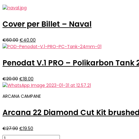
Cover per Billet – Naval
Il
Il
€
60.00
€
40.00
prezzo
prezzo
originale
attuale
era:
è:
Penodat V.1 PRO – Polikarbon Tan
€60.00.
€40.00.
Il
Il
€
20.00
€
18.00
prezzo
prezzo
originale
attuale
ARCANA CAMPANE
era:
è:
€20.00.
€18.00.
Arcana 22 Diamond Cut Kit brushed
Il
Il
€
27.90
€
19.50
prezzo
prezzo