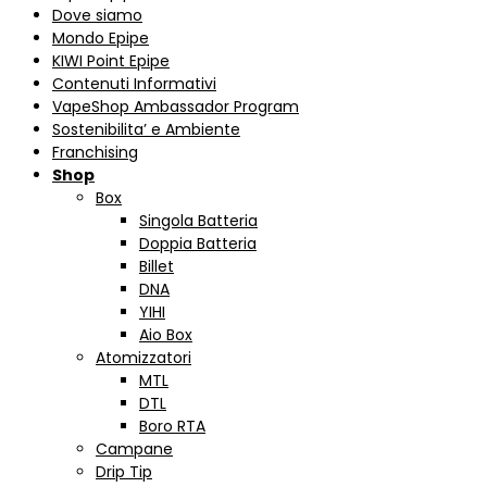
Dove siamo
Mondo Epipe
KIWI Point Epipe
Contenuti Informativi
VapeShop Ambassador Program
Sostenibilita’ e Ambiente
Franchising
Shop
Box
Singola Batteria
Doppia Batteria
Billet
DNA
YIHI
Aio Box
Atomizzatori
MTL
DTL
Boro RTA
Campane
Drip Tip