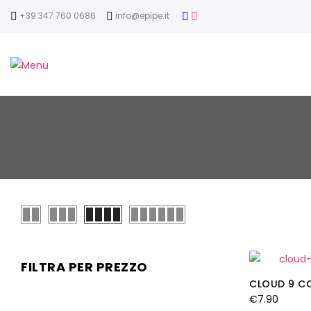
+39 347 760 0686
info@epipe.it
FILTRA PER PREZZO
CLOUD 9 C
€
7.90