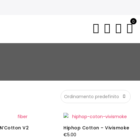
0
 N’Cotton V2
Hiphop Cotton – Vivismoke
€
5.00