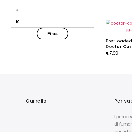
Prezzo
Prezzo
Min
Max
Filtra
Pre-loaded
Doctor Coil
€
7.90
Carrello
Per sa
I percor
di fumar
sigarett