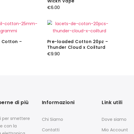
Wickn Vape
€
6.00
 Cotton –
Pre-loaded Cotton 20pz –
Thunder Cloud x Coilturd
€
9.90
perne di più
Informazioni
Link utili
si per smettere
Chi Siamo
Dove siamo
e con la
Contatti
Mio Account
a elettronica