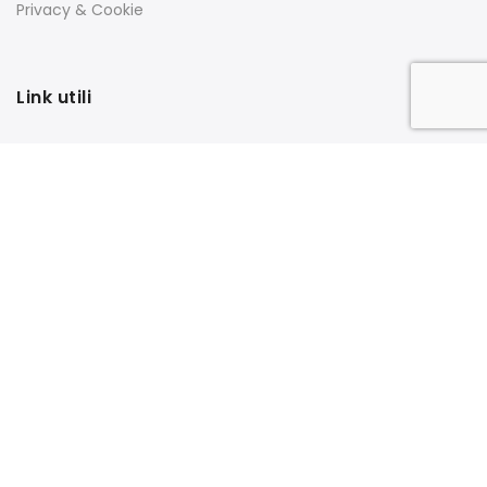
Privacy & Cookie
Link utili
Dove siamo
Mio Account
Tracking dell’ordine
FAQs
Filtra per attributo
Carrello