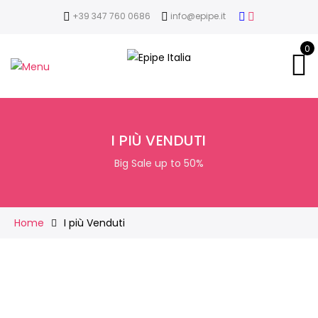
+39 347 760 0686
info@epipe.it
0
I PIÙ VENDUTI
Big Sale up to 50%
Home
I più Venduti