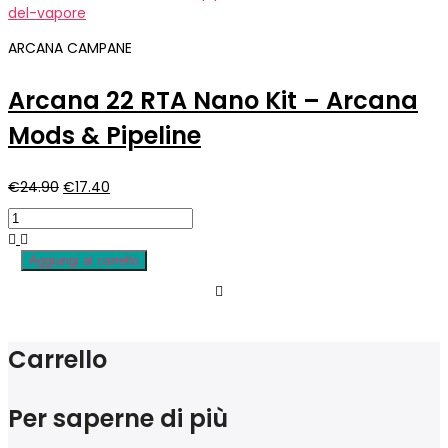
€15.00.
€10.50.
ARCANA CAMPANE
Arcana 22 RTA Nano Kit – Arcana
Mods & Pipeline
Il
Il
€
24.90
€
17.40
prezzo
prezzo
originale
attuale
era:
è:
Aggiungi al carrello
€24.90.
€17.40.
Carrello
Per saperne di più