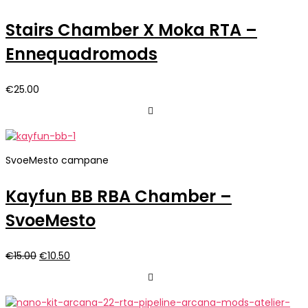
Stairs Chamber X Moka RTA –
Ennequadromods
€
25.00
SvoeMesto campane
Kayfun BB RBA Chamber –
SvoeMesto
Il
Il
€
15.00
€
10.50
prezzo
prezzo
originale
attuale
era:
è: