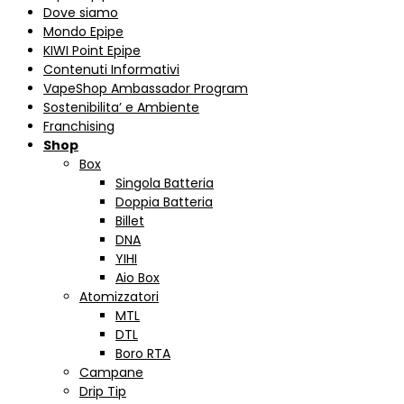
Dove siamo
Mondo Epipe
KIWI Point Epipe
Contenuti Informativi
VapeShop Ambassador Program
Sostenibilita’ e Ambiente
Franchising
Shop
Box
Singola Batteria
Doppia Batteria
Billet
DNA
YIHI
Aio Box
Atomizzatori
MTL
DTL
Boro RTA
Campane
Drip Tip