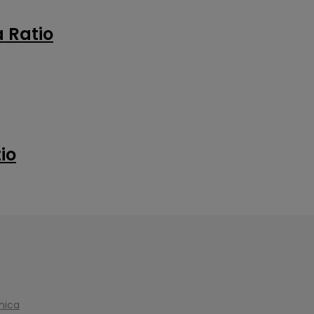
a Ratio
io
onica