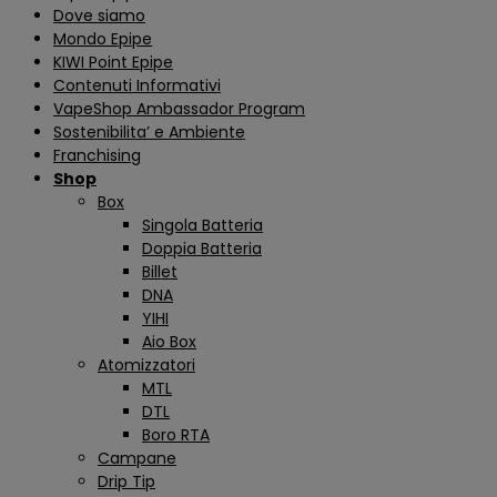
Dove siamo
Mondo Epipe
KIWI Point Epipe
Contenuti Informativi
VapeShop Ambassador Program
Sostenibilita’ e Ambiente
Franchising
Shop
Box
Singola Batteria
Doppia Batteria
Billet
DNA
YIHI
Aio Box
Atomizzatori
MTL
DTL
Boro RTA
Campane
Drip Tip